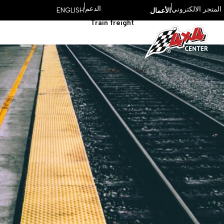
Sea freight
Land transport
Air freight
All
الدعم
المتجر الالكتروني
ENGLISH
الأعمال
Train freight