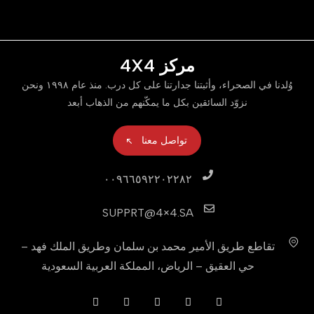
مركز 4X4
وُلدنا في الصحراء، وأثبتنا جدارتنا على كل درب. منذ عام ١٩٩٨ ونحن
نزوّد السائقين بكل ما يمكّنهم من الذهاب أبعد
تواصل معنا
٠٠٩٦٦٥٩٢٢٠٢٢٨٢
SUPPRT@4×4.SA
تقاطع طريق الأمير محمد بن سلمان وطريق الملك فهد –
حي العقيق – الرياض، المملكة العربية السعودية