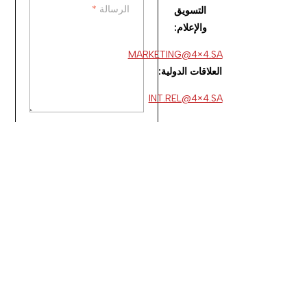
الرسالة
*
الرسالة
*
التسويق
والإعلام:
MARKETING@4×4.SA
العلاقات الدولية:
INT.REL@4×4.SA
إرسال رسالة
اشترك في النشرة الإخبارية لتحصل على تحديثات حصرية