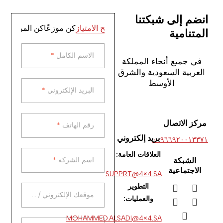
انضم إلى شبكتنا
تصبح الامتياز
كن موزعًا
كن الموزع
المتنامية
الاسم الكامل
*
الاسم الكامل
*
في جميع أنحاء المملكة
العربية السعودية والشرق
الأوسط
البريد الإلكتروني
*
البريد الإلكتروني
*
رقم الهاتف
*
مركز الاتصال
رقم الهاتف
*
بريد إلكتروني
٠٠٩٦٦٩٢٠٠١٣٣٧١
العلاقات العامة:
اسم الشركة
*
الشبكة
اسم الشركة
*
الاجتماعية
SUPPRT@4×4.SA
التطوير
موقعك الإلكتروني /
موقعك الإلكتروني / الرابط
*
والعمليات:
الرابط
*
MOHAMMED.ALSADI@4×4.SA