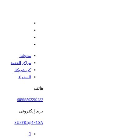
منتجاتنا
مراكز الخدمة
كن شريكنا
السفراء
هاتف
00966592202282
بريد إلكتروني
SUPPRT@4×4.SA