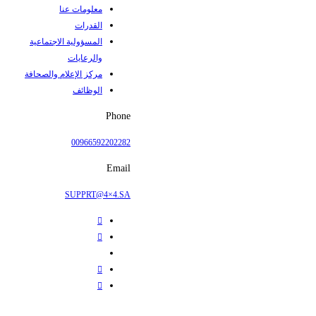
معلومات عنا
القدرات
المسؤولية الاجتماعية
والرعايات
مركز الإعلام والصحافة
الوظائف
Phone
00966592202282
Email
SUPPRT@4×4.SA