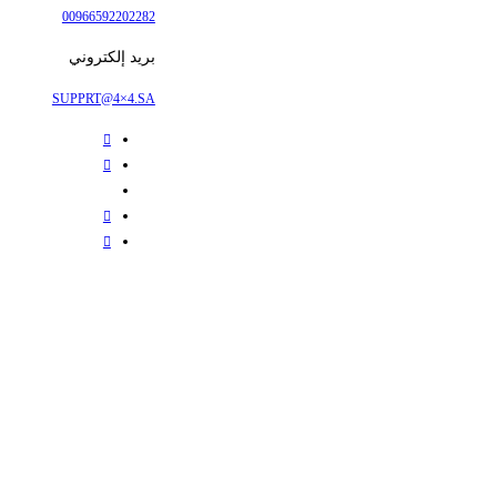
00966592202282
بريد إلكتروني
SUPPRT@4×4.SA